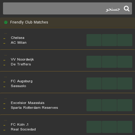
Friendly Club Matches
...
..
Chelsea
...
...
...
..
AC Milan
...
..
VV Noordwijk
...
...
...
..
De Treffers
...
..
FC Augsburg
...
...
...
..
Sassuolo
...
..
Excelsior Maassluis
...
...
...
..
Sparta Rotterdam Reserves
...
..
1. FC Koln
...
...
...
..
Real Sociedad